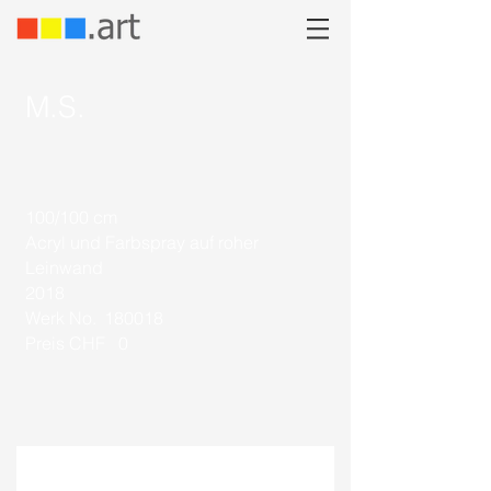
M.S.
100/100 cm
Acryl und Farbspray auf roher
Leinwand
2018
Werk No.
180018
Preis CHF
0