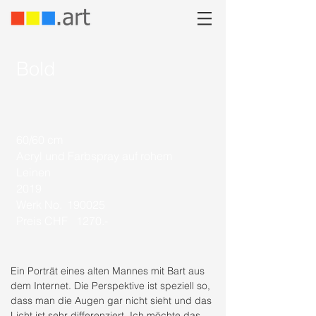
Bold
60/60 cm
Acryl und Farbspray auf rohem
Leinen
2019
Werk No.
190025
Preis CHF
1270.-
Ein Porträt eines alten Mannes mit Bart aus
dem Internet. Die Perspektive ist speziell so,
dass man die Augen gar nicht sieht und das
Licht ist sehr differenziert. Ich möchte das