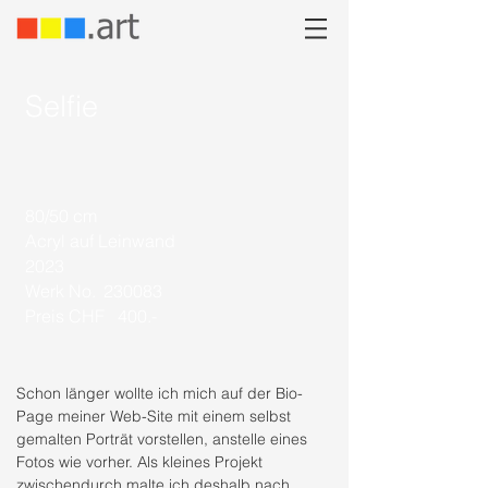
Selfie
80/50 cm
Acryl auf Leinwand
2023
Werk No.
230083
Preis CHF
400.-
Schon länger wollte ich mich auf der Bio-
Page meiner Web-Site mit einem selbst
gemalten Porträt vorstellen, anstelle eines
Fotos wie vorher. Als kleines Projekt
zwischendurch malte ich deshalb nach