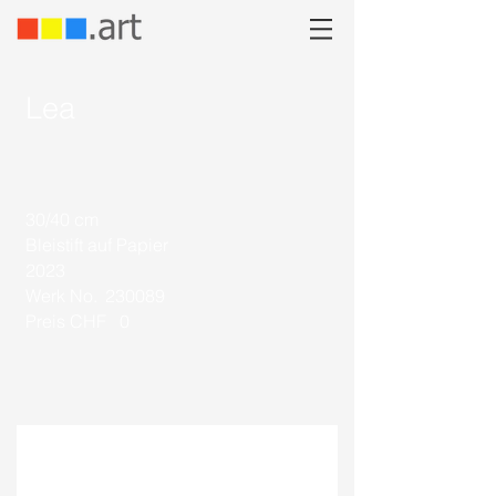
Lea
30/40 cm
Bleistift auf Papier
2023
Werk No.
230089
Preis CHF
0