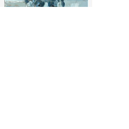
Wie schon bei meinen Acrylbildern, versuche
ich auch bei der Malerei mit Ölfarben eine
lebendige Farbstruktur zu erreichen, indem
ich unterschiedliche Maltechniken einsetze.
Bei diesem Bild verwende ich seit vielen
Jahren zum ersten mal wieder den Spachtel.
Bei der vermeintlichen Fehlerkorrektur und
der Ausarbeitung der Details versuche ich