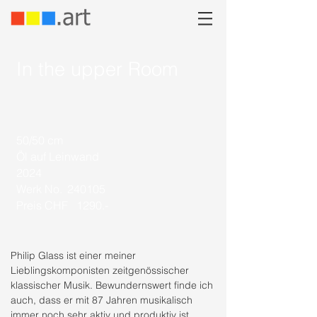
In the upper Room
50/50 cm
Öl auf Leinwand
2024
Werk No.
240105
Preis CHF
1290.-
Philip Glass ist einer meiner
Lieblingskomponisten zeitgenössischer
klassischer Musik. Bewundernswert finde ich
auch, dass er mit 87 Jahren musikalisch
immer noch sehr aktiv und produktiv ist.